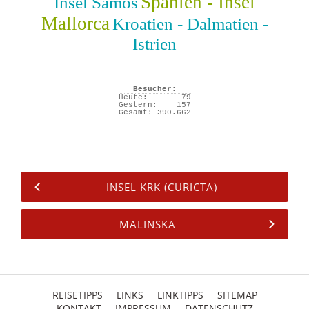
Spanien - Insel
Insel Samos
Mallorca
Kroatien - Dalmatien -
Istrien
Besucher:
Heute:
79
Gestern:
157
Gesamt:
390.662
INSEL KRK (CURICTA)
MALINSKA
REISETIPPS
LINKS
LINKTIPPS
SITEMAP
KONTAKT
IMPRESSUM
DATENSCHUTZ