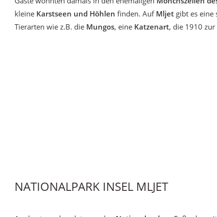
Gäste wohnten damals in den ehemaligen
Mönchszellen des
kleine
Karstseen und Höhlen
finden. Auf
Mljet
gibt es eine 
Tierarten wie z.B. die
Mungos
, eine
Katzenart
, die 1910 zur
NATIONALPARK INSEL MLJET